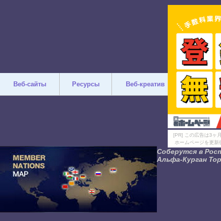
Веб-сайты
Ресурсы
Веб-креатив
Дизайн
[PR] この広告は
ホームページを更新
Соберутся в Рос
Альфа-Курган Тор