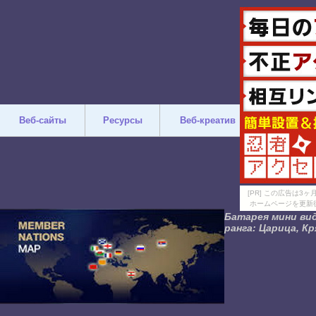
Веб-сайты
Ресурсы
Веб-креатив
Дизайн
[PR] この広告は
ホームページを更新
Батарея мини вид
ранга: Царица, К