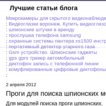
Лучшие статьи блога
Микрокамеры для скрытого видеонаблюде
:
Видеоглазки воронеж. Купить видеоглазо
:
шпионские штучки в аренду
:
прослушка телефона samsung
:
охранные системы пантера xs1500 инст
:
портативный детектор угарного газа
:
Gsm устройство. Шпионские гаджеты
:
gps gprs трекер автомобильный
:
диктофон запись с телефонной линии
:
комуфлированные цифровые диктофоны
:
2 апреля 2012
Проги для поискa шпионских 
Для модулей поискa проги шпионских.